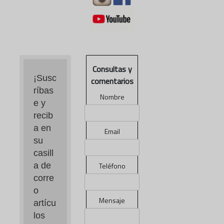
Consultas y
¡Susc
comentarios
ríbas
Nombre
e y 
recib
a en 
Email
su 
casill
a de 
Teléfono
corre
o 
Mensaje
artícu
los 