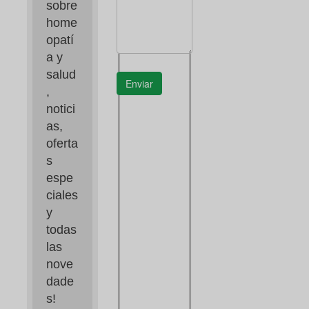
sobre 
home
opatí
a y 
salud
Enviar
, 
notici
as, 
oferta
s 
espe
ciales 
y 
todas 
las 
nove
dade
s!