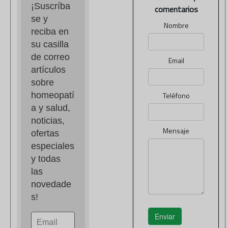
¡Suscríba
comentarios
se y 
Nombre
reciba en 
su casilla 
de correo 
Email
artículos 
sobre 
homeopatí
Teléfono
a y salud, 
noticias, 
Mensaje
ofertas 
especiales 
y todas 
las 
novedade
s!
Enviar
Email