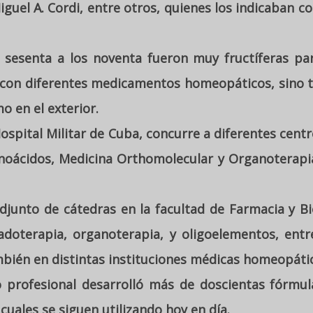
iguel A. Cordi, entre otros, quienes los indicaban c
sesenta a los noventa fueron muy fructíferas para 
os con diferentes medicamentos homeopáticos, sino 
o en el exterior.
Hospital Militar de Cuba, concurre a diferentes centr
noácidos, Medicina Orthomolecular y Organoterapia
adjunto de cátedras en la facultad de Farmacia y B
adoterapia, organoterapia, y oligoelementos, entr
ambién en distintas instituciones médicas homeopát
profesional desarrolló más de doscientas fórmula
 cuales se siguen utilizando hoy en día.