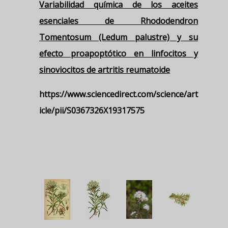
Variabilidad química de los aceites
esenciales de Rhododendron
Tomentosum (Ledum palustre) y su
efecto proapoptótico en linfocitos y
sinoviocitos de artritis reumatoide
https://www.sciencedirect.com/science/art
icle/pii/S0367326X19317575