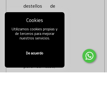
destellos de
verdadero
Cookies
genio en sus
Utilizamos cookies propias y
búsquedas a la
de terceros para mejorar
nuestros servicios.
vez que
afianzaba el
De acuerdo
remedio justo
para su caso;
mientras que
el otro
(Boenninghaus
en), con más