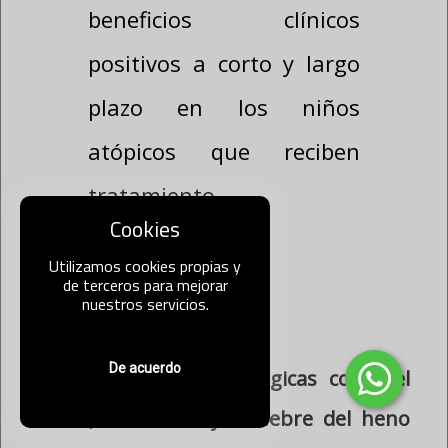
Los resultados muestran
beneficios clínicos
positivos a corto y largo
plazo en los niños
atópicos que reciben
Cookies
tratamiento
Utilizamos cookies propias y
homeopático.
de terceros para mejorar
nuestros servicios.
De acuerdo
Introducción
Las enfermedades alérgicas como el