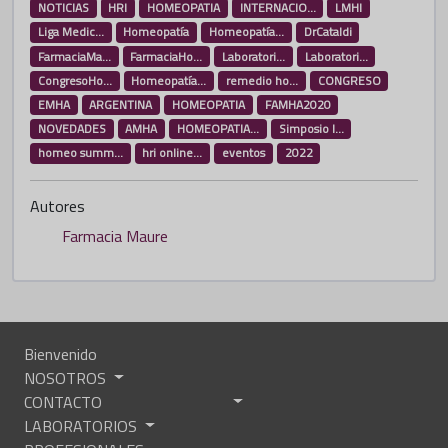
NOTICIAS
HRI
HOMEOPATIA
INTERNACIO...
LMHI
Liga Medic...
Homeopatía
Homeopatía...
DrCataldi
FarmaciaMa...
FarmaciaHo...
Laboratori...
Laboratori...
CongresoHo...
Homeopatía...
remedio ho...
CONGRESO
EMHA
ARGENTINA
HOMEOPATIA
FAMHA2020
NOVEDADES
AMHA
HOMEOPATIA...
Simposio I...
homeo summ...
hri online...
eventos
2022
Autores
Farmacia Maure
Bienvenido
NOSOTROS
CONTACTO
LABORATORIOS