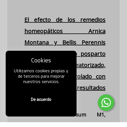
El efecto de los remedios
homeopáticos Arnica
Montana y Bellis Perennis
sobre el sangrado posparto
Cookies
leve (estudio aleatorizado,
Utilizamos cookies propias y
de terceros para mejorar
doble ciego, controlado con
nuestros servicios.
placebo): resultados
preliminares.
De acuerdo
AUTORES: Oberbaum M1,
Galoyan N, Lerner-Geva L, Singer