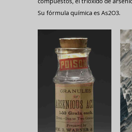
compuestos, el trióxido de arséni
Su fórmula química es As2O3.