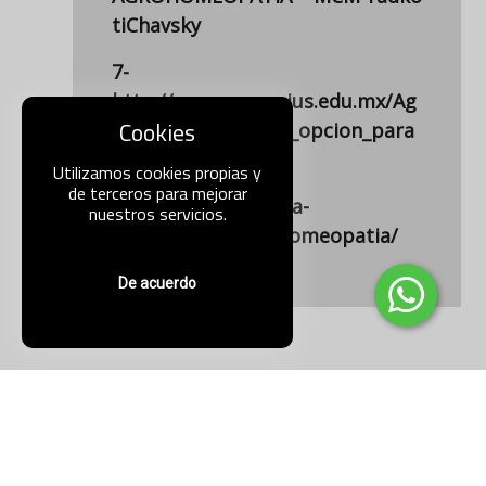
tiChavsky
7-
http://www.comenius.edu.mx/Ag
Cookies
rohomeopatia_una_opcion_para
_la_agricultura.pdf
Utilizamos cookies propias y
de terceros para mejorar
8-http://semh.org/la-
nuestros servicios.
homeopatia/agrohomeopatia/
De acuerdo