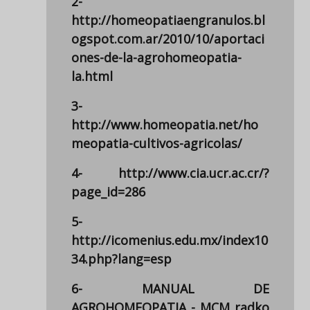
2-
http://homeopatiaengranulos.bl
ogspot.com.ar/2010/10/aportaci
ones-de-la-agrohomeopatia-
la.html
3-
http://www.homeopatia.net/ho
meopatia-cultivos-agricolas/
4- http://www.cia.ucr.ac.cr/?
page_id=286
5-
http://icomenius.edu.mx/index10
34.php?lang=esp
6- MANUAL DE
AGROHOMEOPATIA - MCM radko