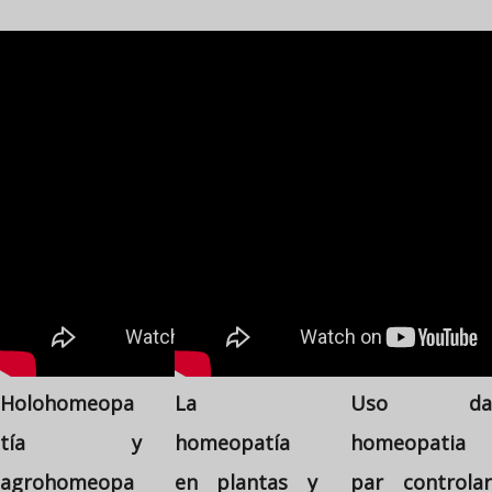
Holohomeopa
La
Uso da
tía y
homeopatía
homeopatia
agrohomeopa
en plantas y
par controlar